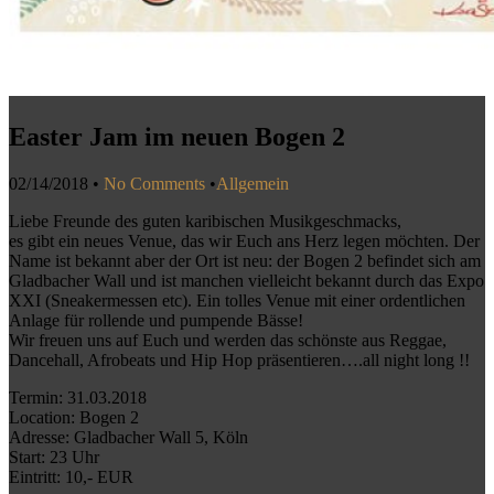
Easter Jam im neuen Bogen 2
02/14/2018
•
No Comments
•
Allgemein
Liebe Freunde des guten karibischen Musikgeschmacks,
es gibt ein neues Venue, das wir Euch ans Herz legen möchten. Der
Name ist bekannt aber der Ort ist neu: der Bogen 2 befindet sich am
Gladbacher Wall und ist manchen vielleicht bekannt durch das Expo
XXI (Sneakermessen etc). Ein tolles Venue mit einer ordentlichen
Anlage für rollende und pumpende Bässe!
Wir freuen uns auf Euch und werden das schönste aus Reggae,
Dancehall, Afrobeats und Hip Hop präsentieren….all night long !!
Termin: 31.03.2018
Location: Bogen 2
Adresse: Gladbacher Wall 5, Köln
Start: 23 Uhr
Eintritt: 10,- EUR